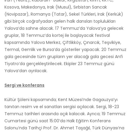
İran (Tebriz), Kabardin- Balkar, Kırgızistan, Kırım, KKTC,
Kosova, Makedonya, Irak (Musul), Sırbistan Sancak
(Novipazar), Romanya (Tatar), Sekel Türkleri, Irak (Kerkük)
gibi birçok coğrafyadan gelen halk dansları toplulukları
Yalova’da sahne alacak. 17 Temmuz’da Yalova’ya gelecek
gruplar, 18 Temmuz’da kortej ile başlayacak festival
kapsamında Yalova Merkez, Çiftlikköy, Çınarcık, Teşvikiye,
Termal, Gemlik ve Bursa’da gösteriler yapacak. 20 Temmuz
gala gecesinde tüm grupların yer alacağı gala gecesi Anfi
Tiyatro’da gerçekleştirilecek. Ekipler 23 Temmuz günü
Yalova’dan ayrılacak.
Sergi ve konferans
Kültür Şöleni kapsamında; Kent Müzesi’nde Gagauzya’yı
tanıtan resim ve el sanatları sergisi açılacak. Sergi, 18-23
Temmuz tarihleri arasında açık kalacak. Ayrıca; 19 Temmuz
Cumartesi günü saat 15:00’da Halk Eğitim Konferans
Salonu’nda Tarihçi Prof. Dr. Ahmet Taşağıl, Türk Dünyası’na