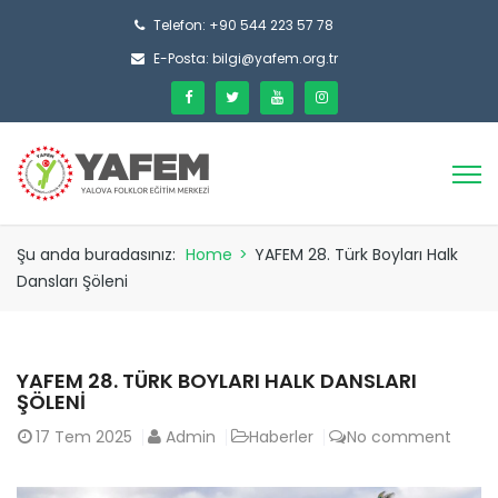
Telefon: +90 544 223 57 78
E-Posta: bilgi@yafem.org.tr
Şu anda buradasınız:
Home
>
YAFEM 28. Türk Boyları Halk
Dansları Şöleni
YAFEM 28. TÜRK BOYLARI HALK DANSLARI
ŞÖLENI
17
Tem 2025
Admin
Haberler
No comment