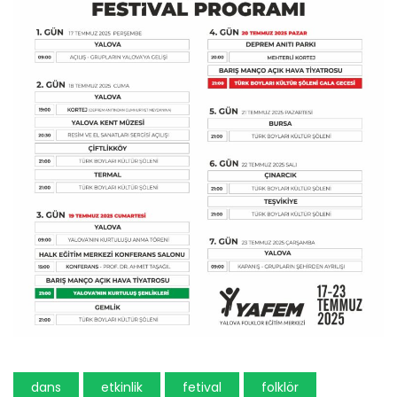
dans
etkinlik
fetival
folklör