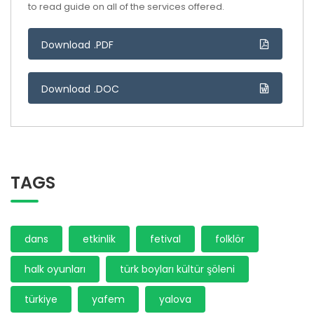
to read guide on all of the services offered.
Download .PDF
Download .DOC
TAGS
dans
etkinlik
fetival
folklör
halk oyunları
türk boyları kültür şöleni
türkiye
yafem
yalova