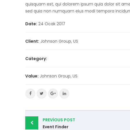
quisquam est, qui dolorem ipsum quia dolor sit amet,
sed quia non numquam eius modi tempora incidun
Date:
24 Ocak 2017
Client:
Johnson Group, US
Category:
Value:
Johnson Group, US
Post
PREVIOUS POST
navigation
Event Finder