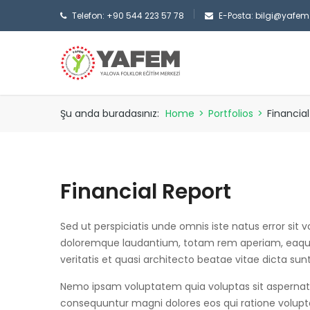
Telefon: +90 544 223 57 78
E-Posta: bilgi@yafem.
Şu anda buradasınız:
Home
>
Portfolios
>
Financia
Financial Report
Sed ut perspiciatis unde omnis iste natus error si
doloremque laudantium, totam rem aperiam, eaque 
veritatis et quasi architecto beatae vitae dicta sun
Nemo ipsam voluptatem quia voluptas sit aspernatur
consequuntur magni dolores eos qui ratione volup