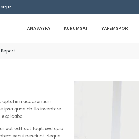
org.tr
ANASAYFA
KURUMSAL
YAFEMSPOR
l Report
t voluptatem accusantium
ipsa quae ab illo inventore
t explicabo.
 aut odit aut fugit, sed quia
tatem sequi nesciunt. Neque